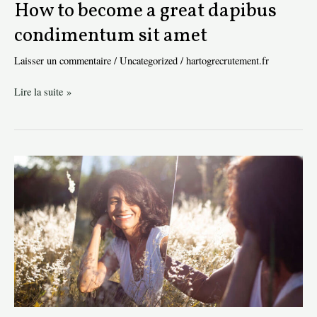
How to become a great dapibus
condimentum sit amet
Laisser un commentaire
/
Uncategorized
/
hartogrecrutement.fr
How
Lire la suite »
to
become
a
great
dapibus
condimentum
sit
amet