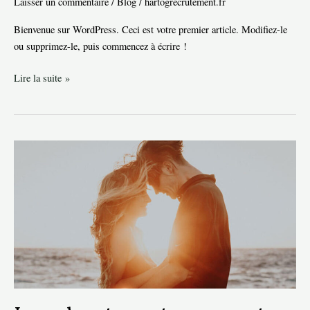
Laisser un commentaire
/
Blog
/
hartogrecrutement.fr
Bienvenue sur WordPress. Ceci est votre premier article. Modifiez-le
ou supprimez-le, puis commencez à écrire !
Bonjour
Lire la suite »
tout
le
monde !