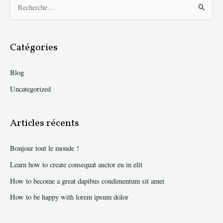
R
e
c
h
Catégories
e
Blog
r
c
Uncategorized
h
e
Articles récents
r
Bonjour tout le monde !
:
Learn how to create consequat auctor eu in elit
How to become a great dapibus condimentum sit amet
How to be happy with lorem ipsum dolor