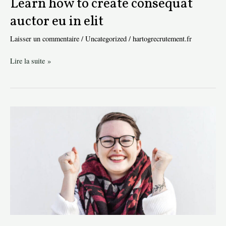
Learn how to create consequat
auctor eu in elit
Laisser un commentaire
/
Uncategorized
/
hartogrecrutement.fr
Learn
Lire la suite »
how
to
create
consequat
auctor
eu
in
elit