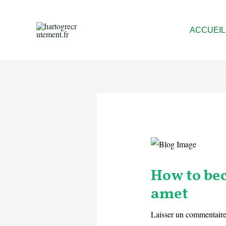
Aller
au
ACCUEIL
contenu
How to be
amet
Laisser un commentair