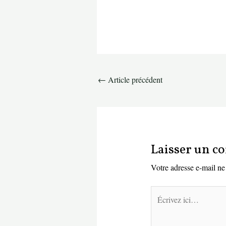
Navigation
←
Article précédent
des
articles
Laisser un 
Votre adresse e-mail ne 
Écrivez
ici…